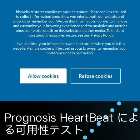
This website stores cookies on your computer. These cookies are used
to collect information about how you interact with our website and
allow us to remember you. We use this information in order to improve
and customize your browsing experience and for analytics and metrics
about our visitors both on this website and other media. To find out
more about the cookies we use, see our
Privacy Policy
.
If you decline, your information won’t be tracked when you visit this
website. A single cookie will be used in your browser to remember your
preference not to be tracked.
Allow cookies
Refuse cookies
Prognosis HeartBeat によ
る可用性テスト